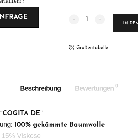
COGITA DE Sleeveless-T Meng
IN DE
Größentabelle
0
Beschreibung
Bewertungen
“
”
COGITA DE
zung:
100% gekämmte Baumwolle
 15% Viskose