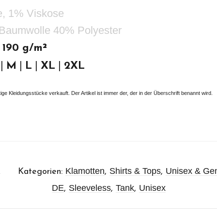
, 1% Viskose
 Baumwolle 40% Polyester
. 190 g/m²
|
|
|
|
M
L
XL
2XL
ige Kleidungsstücke verkauft. Der Artikel ist immer der, der in der Überschrift benannt wird.
1
Klamotten
Shirts & Tops
Unisex & Ge
Kategorien:
,
,
DE
Sleeveless
Tank
Unisex
,
,
,