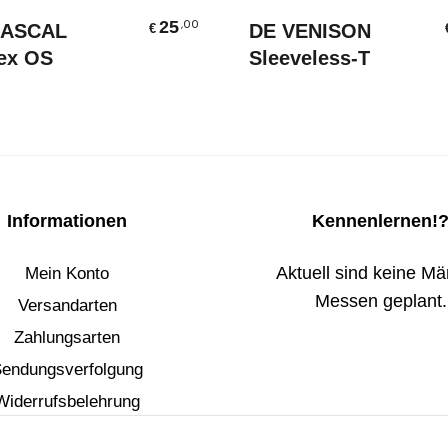
Ausführung Wählen
Ausführung Wählen
25
,00
RASCAL
DE VENISON
€
ex OS
Sleeveless-T
Informationen
Kennenlernen!
Aktuell sind keine Mär
Mein Konto
Messen geplant.
Versandarten
Zahlungsarten
endungsverfolgung
Widerrufsbelehrung