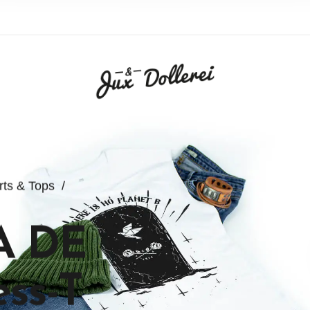
rts & Tops
/
A DE
ess-T