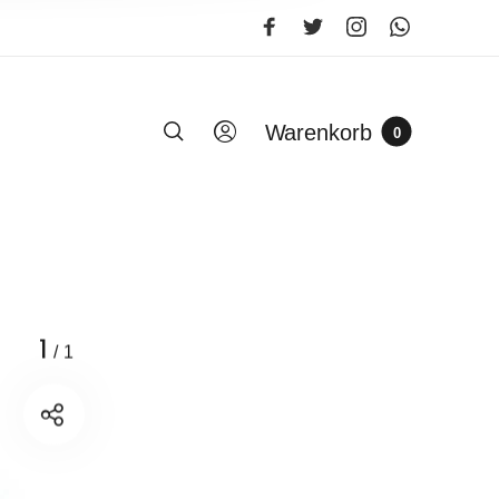
Warenkorb
0
1
/
1