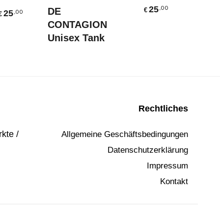
mit
5.0
Ausführung Wählen
DE M
von 5
25
,00
DE
€
25
,00
€
Long
CONTAGION
Unisex Tank
?
Rechtliches
kte /
Allgemeine Geschäftsbedingungen
Datenschutzerklärung
Impressum
Kontakt