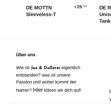
Ausführung Wählen
25
,00
DE MOTTN
DE 
€
Sleeveless-T
Unis
Tank
Über uns
Wie ist
eigentlich
Jux & Dollerei
entstanden? was ist unsere
Passion und woher kommt der
Hier
Name!?
klären wir dich auf!
S