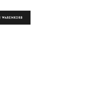
e
N WARENKORB