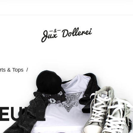
rts & Tops
/
EULE