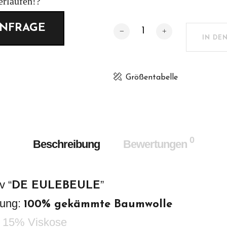
erläufen!?
ANFRAGE
DE EULEBEULE Long-T Meng
IN DE
Größentabelle
0
Beschreibung
Bewertungen
v “
”
DE EULEBEULE
zung:
100% gekämmte Baumwolle
 15% Viskose