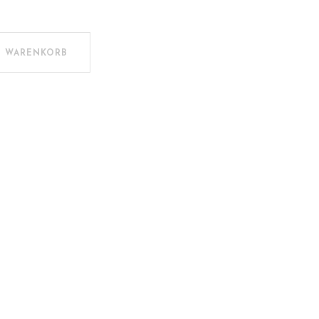
e
N WARENKORB