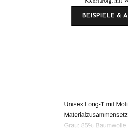
Mehrfarbig, mit V
BEISPIELE & 
Unisex Long-T mit Moti
Materialzusammenset
Grau: 85% Baumwolle,