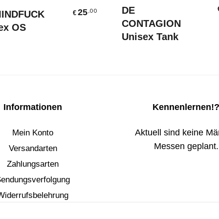
Ausführung Wählen
Ausführung Wählen
DE
25
,00
MINDFUCK
€
CONTAGION
ex OS
Unisex Tank
Informationen
Kennenlernen!
Aktuell sind keine Mär
Mein Konto
Messen geplant.
Versandarten
Zahlungsarten
endungsverfolgung
Widerrufsbelehrung