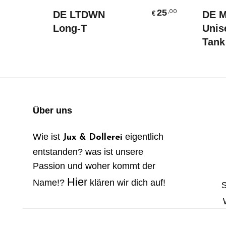
Ausführung Wählen
25
,00
DE LTDWN
DE 
€
Long-T
Unis
Tank
Über uns
Wie ist
eigentlich
Jux & Dollerei
entstanden? was ist unsere
Passion und woher kommt der
Hier
Name!?
klären wir dich auf!
S