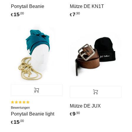
Ponytail Beanie
Mütze DE KN1T
15
7
,00
,90
€
€
Mütze DE JUX
Bewertet
Bewertungen
mit
5.00
9
,90
Ponytail Beanie light
von 5
€
15
,00
€