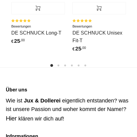
D
€
Bewertet
Bewertet
Bewertungen
Bewertungen
mit
5.00
mit
5.00
DE SCHNUCK Long-T
DE SCHNUCK Unisex
von 5
von 5
Fit-T
25
,00
€
25
,00
€
Über uns
Wie ist
Jux & Dollerei
eigentlich entstanden? was
ist unsere Passion und woher kommt der Name!?
Hier
klären wir dich auf!
Informationen