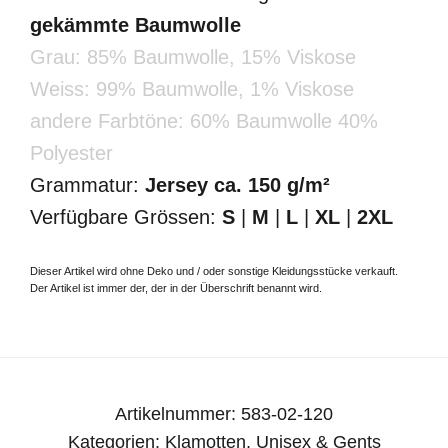
gekämmte Baumwolle
Grau: 85% Baumwolle, 15% Viskose
Weiss: 99% Baumwolle, 1% Viskose
andere Farbtöne: 60% Baumwolle 40%
Polyester
Grammatur:
Jersey ca. 150 g/m²
Verfügbare Grössen:
S
|
M
|
L
|
XL
|
2XL
Dieser Artikel wird ohne Deko und / oder sonstige Kleidungsstücke verkauft.
Der Artikel ist immer der, der in der Überschrift benannt wird.
Artikelnummer:
583-02-120
Kategorien:
Klamotten
,
Unisex & Gents