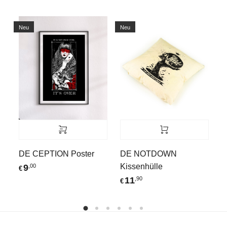
Neu
Neu
C
DE CEPTION Poster
DE NOTDOWN
€
Kissenhülle
9
,00
€
11
,90
€