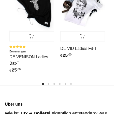
D
F
DE VID Ladies Fit-T
Bewertet
Bewertungen
€
mit
5.00
25
,00
€
DE VENISON Ladies
von 5
Bat-T
25
,00
€
Über uns
Wie ist
Jux & Dollerei
eigentlich entstanden? was