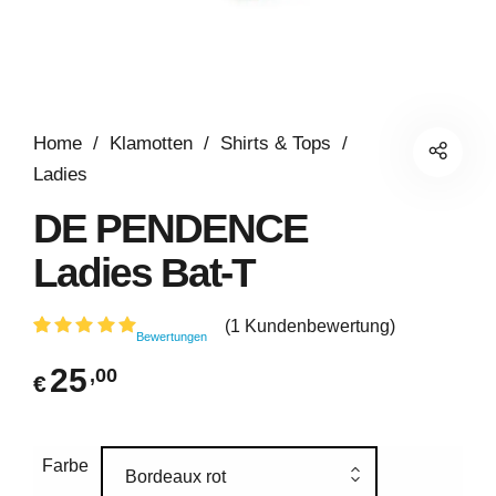
Home
/
Klamotten
/
Shirts & Tops
/
Ladies
DE PENDENCE
Ladies Bat-T
(
1
Kundenbewertung)
Bewertungen
Bewertet
1
mit
5.00
25
,00
€
von 5,
basierend
auf
Kundenbewertung
Farbe
Bordeaux rot