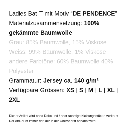
Ladies Bat-T mit Motiv “
DE PENDENCE
”
Materialzusammensetzung:
100%
gekämmte Baumwolle
Grau: 85% Baumwolle, 15% Viskose
Weiss: 99% Baumwolle, 1% Viskose
andere Farbtöne: 60% Baumwolle 40%
Polyester
Grammatur:
Jersey ca. 140 g/m²
Verfügbare Grössen:
XS
|
S
|
M
|
L
|
XL
|
2XL
Dieser Artikel wird ohne Deko und / oder sonstige Kleidungsstücke verkauft.
Der Artikel ist immer der, der in der Überschrift benannt wird.