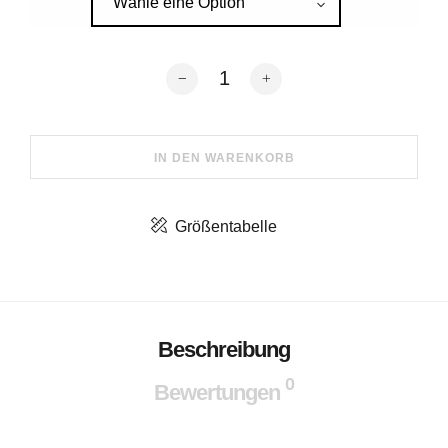
Wähle eine Option
DE LTDWN Ladies Bat-T Menge
IN DEN WARENKORB
Größentabelle
Beschreibung
0
Bewertungen