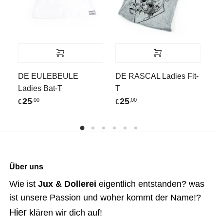
D
B
DE EULEBEULE
DE RASCAL Ladies Fit-
€
Ladies Bat-T
T
25
25
,00
,00
€
€
Über uns
Wie ist
Jux & Dollerei
eigentlich entstanden? was
ist unsere Passion und woher kommt der Name!?
Hier
klären wir dich auf!