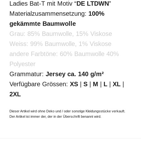
Ladies Bat-T mit Motiv “
DE LTDWN
”
Materialzusammensetzung:
100%
gekämmte Baumwolle
Grau: 85% Baumwolle, 15% Viskose
Weiss: 99% Baumwolle, 1% Viskose
andere Farbtöne: 60% Baumwolle 40%
Polyester
Grammatur:
Jersey ca. 140 g/m²
Verfügbare Grössen:
XS
|
S
|
M
|
L
|
XL
|
2XL
Dieser Artikel wird ohne Deko und / oder sonstige Kleidungsstücke verkauft.
Der Artikel ist immer der, der in der Überschrift benannt wird.