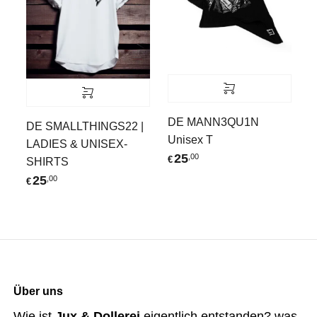
DE MANN3QU1N
DE SMALLTHINGS22 |
Unisex T
LADIES & UNISEX-
25
,00
€
SHIRTS
25
,00
€
Über uns
Wie ist
Jux & Dollerei
eigentlich entstanden? was