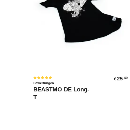
Ausführung Wählen
25
,00
€
Bewertet
Bewertungen
mit
5.00
BEASTMO DE Long-
von 5
T