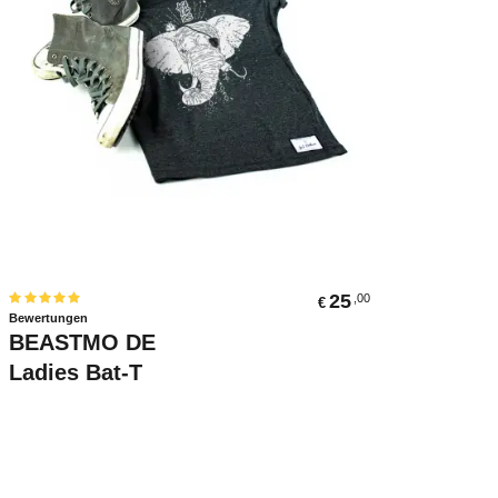
Ausführung Wählen
25
,00
€
Bewertet
Bewertungen
mit
5.00
BEASTMO DE
von 5
Ladies Bat-T